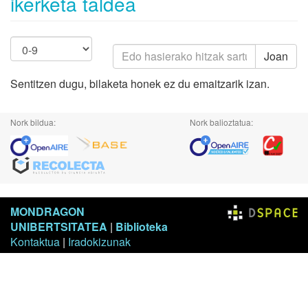
ikerketa taldea
Joan
Sentitzen dugu, bilaketa honek ez du emaitzarik izan.
Nork bildua:
Nork balioztatua:
MONDRAGON
UNIBERTSITATEA
|
Biblioteka
Kontaktua
|
Iradokizunak