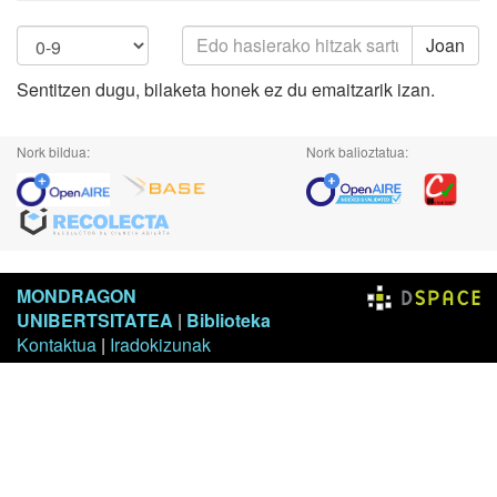
Joan
Sentitzen dugu, bilaketa honek ez du emaitzarik izan.
Nork bildua:
Nork balioztatua:
MONDRAGON
UNIBERTSITATEA
|
Biblioteka
Kontaktua
|
Iradokizunak