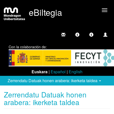
eBiltegia
Camb
nave
Con la colaboración de:
Euskara
|
Español
|
English
Zerrendatu Datuak honen arabera: ikerketa taldea
Zerrendatu Datuak honen
arabera: ikerketa taldea