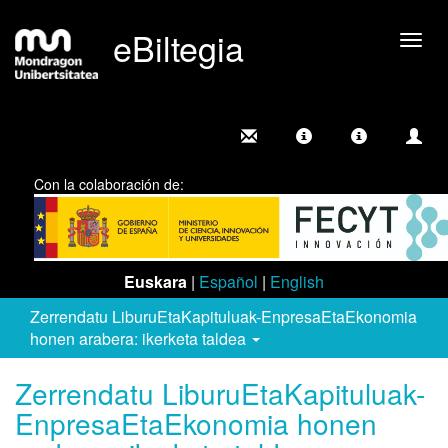
eBiltegia
Camb
nave
Con la colaboración de:
Euskara
|
Español
|
English
Zerrendatu LiburuEtaKapituluak-EnpresaEtaEkonomia
honen arabera: ikerketa taldea
Zerrendatu LiburuEtaKapituluak-
EnpresaEtaEkonomia honen