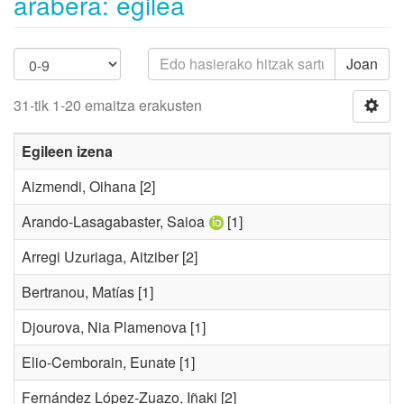
arabera: egilea
Joan
31-tik 1-20 emaitza erakusten
Egileen izena
Aizmendi, Oihana
[2]
Arando-Lasagabaster, Saioa
[1]
Arregi Uzuriaga, Aitziber
[2]
Bertranou, Matías
[1]
Djourova, Nia Plamenova
[1]
Elio-Cemborain, Eunate
[1]
Fernández López-Zuazo, Iñaki
[2]