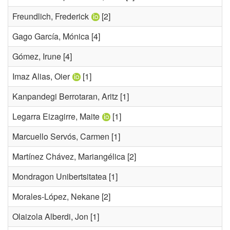
Freundlich, Frederick
[2]
Gago García, Mónica
[4]
Gómez, Irune
[4]
Imaz Alias, Oier
[1]
Kanpandegi Berrotaran, Aritz
[1]
Legarra Eizagirre, Maite
[1]
Marcuello Servós, Carmen
[1]
Martínez Chávez, Mariangélica
[2]
Mondragon Unibertsitatea
[1]
Morales-López, Nekane
[2]
Olaizola Alberdi, Jon
[1]