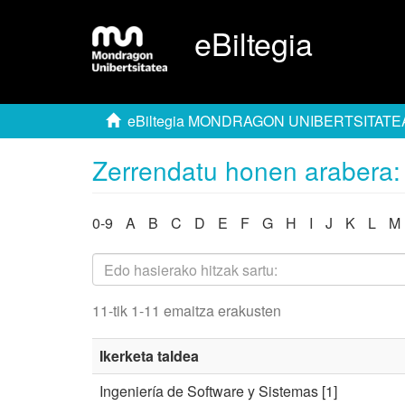
eBiltegia
eBiltegia MONDRAGON UNIBERTSITATE
Zerrendatu honen arabera: 
0-9
A
B
C
D
E
F
G
H
I
J
K
L
M
11-tik 1-11 emaitza erakusten
Ikerketa taldea
Ingeniería de Software y Sistemas
[1]