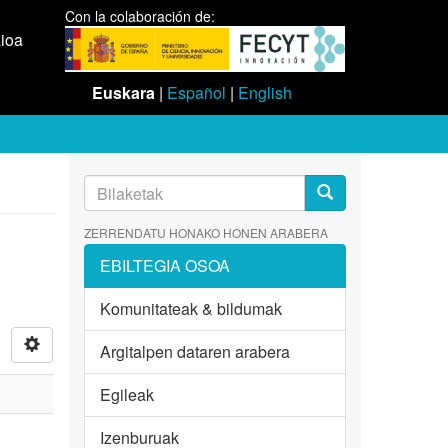
Con la colaboración de:
aioa
Euskara
|
Español
|
English
ZERRENDATU HONAKO HONEN ARABERA
EBILTEGIA OSOA
Komunitateak & bildumak
Argitalpen dataren arabera
Egileak
Izenburuak