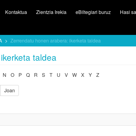
Kontaktua
Zientzia Irekia
eBiltegiari buruz
Hasi s
A
Zerrendatu honen arabera: ikerketa taldea
ikerketa taldea
N
O
P
Q
R
S
T
U
V
W
X
Y
Z
Joan