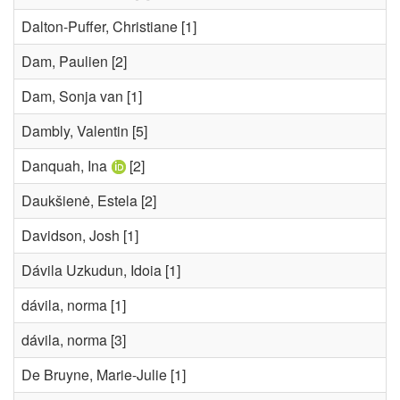
Dalton-Puffer, Christiane
[1]
Dam, Paulien
[2]
Dam, Sonja van
[1]
Dambly, Valentin
[5]
Danquah, Ina
[2]
Daukšienė, Estela
[2]
Davidson, Josh
[1]
Dávila Uzkudun, Idoia
[1]
dávila, norma
[1]
dávila, norma
[3]
De Bruyne, Marie-Julie
[1]