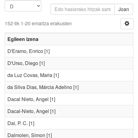
Joan
152-tik 1-20 emaitza erakusten
Egileen izena
D'Eramo, Enrico
[1]
D'Urso, Diego
[1]
da Luz Covas, Maria
[1]
da Silva Dias, Márcia Adelino
[1]
Dacal Nieto, Angel
[1]
Dacal-Nieto, Angel
[1]
Dai, P. C.
[1]
Dalmolen, Simon
[1]