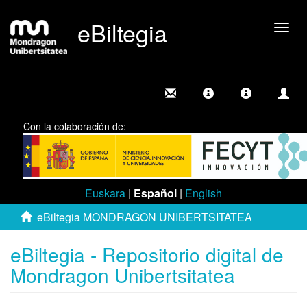
eBiltegia
Camb
nave
Con la colaboración de:
Euskara
|
Español
|
English
eBiltegia MONDRAGON UNIBERTSITATEA
eBiltegia - Repositorio digital de
Mondragon Unibertsitatea