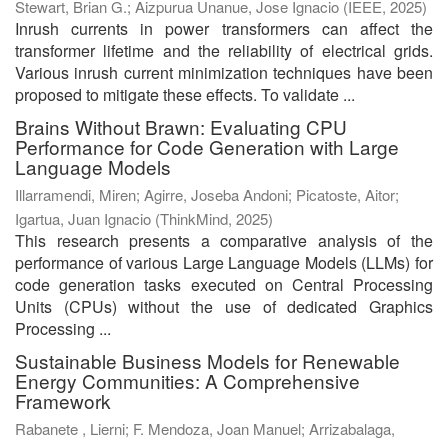
Stewart, Brian G.
;
Aizpurua Unanue, Jose Ignacio
(
IEEE
,
2025
)
Inrush currents in power transformers can affect the
transformer lifetime and the reliability of electrical grids.
Various inrush current minimization techniques have been
proposed to mitigate these effects. To validate ...
Brains Without Brawn: Evaluating CPU
Performance for Code Generation with Large
Language Models
Illarramendi, Miren
;
Agirre, Joseba Andoni
;
Picatoste, Aitor
;
Igartua, Juan Ignacio
(
ThinkMind
,
2025
)
This research presents a comparative analysis of the
performance of various Large Language Models (LLMs) for
code generation tasks executed on Central Processing
Units (CPUs) without the use of dedicated Graphics
Processing ...
Sustainable Business Models for Renewable
Energy Communities: A Comprehensive
Framework
Rabanete , Lierni
;
F. Mendoza, Joan Manuel
;
Arrizabalaga,