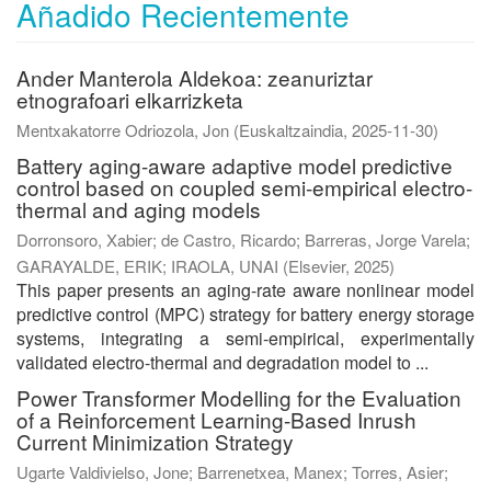
Añadido Recientemente
Ander Manterola Aldekoa: zeanuriztar
etnografoari elkarrizketa
Mentxakatorre Odriozola, Jon
(
Euskaltzaindia
,
2025-11-30
)
Battery aging-aware adaptive model predictive
control based on coupled semi-empirical electro-
thermal and aging models
Dorronsoro, Xabier
;
de Castro, Ricardo
;
Barreras, Jorge Varela
;
GARAYALDE, ERIK
;
IRAOLA, UNAI
(
Elsevier
,
2025
)
This paper presents an aging-rate aware nonlinear model
predictive control (MPC) strategy for battery energy storage
systems, integrating a semi-empirical, experimentally
validated electro-thermal and degradation model to ...
Power Transformer Modelling for the Evaluation
of a Reinforcement Learning-Based Inrush
Current Minimization Strategy
Ugarte Valdivielso, Jone
;
Barrenetxea, Manex
;
Torres, Asier
;